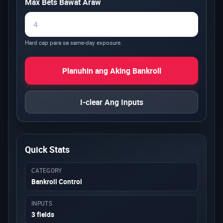
Max Bets Bawat Araw
Hard cap para sa same-day exposure.
Planuhin ang Aking Bankroll
I-clear Ang Inputs
Quick Stats
CATEGORY
Bankroll Control
INPUTS
3 fields