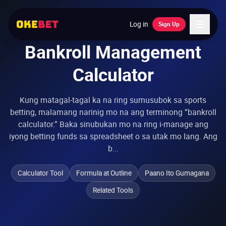
Log in
Sign Up
Bankroll Management
Calculator
Kung matagal-tagal ka na ring sumusubok sa sports
betting, malamang narinig mo na ang terminong “bankroll
calculator.” Baka sinubukan mo na ring i-manage ang
iyong betting funds sa spreadsheet o sa utak mo lang. Ang
b...
Calculator Tool
Formula at Outline
Paano Ito Gumagana
Related Tools
Language / Wika