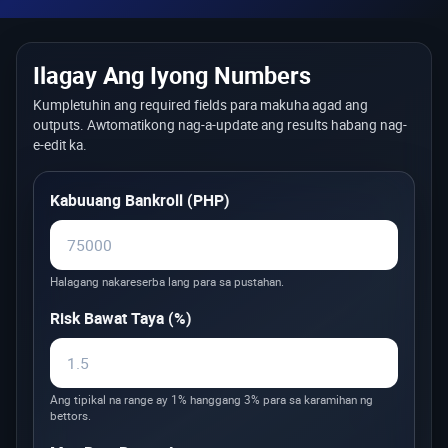
🇺🇸 EN
🇵🇭 TL
Ilagay Ang Iyong Numbers
Kumpletuhin ang required fields para makuha agad ang
outputs. Awtomatikong nag-a-update ang results habang nag-
e-edit ka.
Kabuuang Bankroll (PHP)
Halagang nakareserba lang para sa pustahan.
Risk Bawat Taya (%)
Ang tipikal na range ay 1% hanggang 3% para sa karamihan ng
bettors.