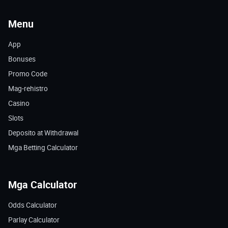
Menu
App
Bonuses
Promo Code
Mag-rehistro
Casino
Slots
Deposito at Withdrawal
Mga Betting Calculator
Mga Calculator
Odds Calculator
Parlay Calculator