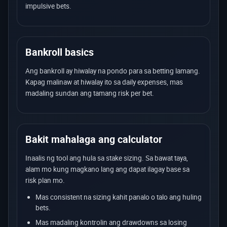
impulsive bets.
Bankroll basics
Ang bankroll ay hiwalay na pondo para sa betting lamang.
Kapag malinaw at hiwalay ito sa daily expenses, mas
madaling sundan ang tamang risk per bet.
Bakit mahalaga ang calculator
Inaalis ng tool ang hula sa stake sizing. Sa bawat taya,
alam mo kung magkano lang ang dapat ilagay base sa
risk plan mo.
Mas consistent na sizing kahit panalo o talo ang huling
bets.
Mas madaling kontrolin ang drawdowns sa losing