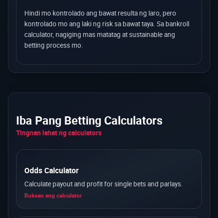
Hindi mo kontrolado ang bawat resulta ng laro, pero
kontrolado mo ang laki ng risk sa bawat taya. Sa bankroll
calculator, nagiging mas matatag at sustainable ang
betting process mo.
Iba Pang Betting Calculators
Tingnan lahat ng calculators
Odds Calculator
Calculate payout and profit for single bets and parlays.
Buksan ang calculator