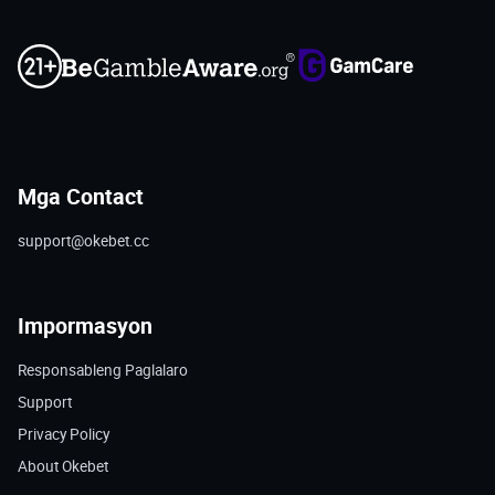
Mga Contact
support@okebet.cc
Impormasyon
Responsableng Paglalaro
Support
Privacy Policy
About Okebet