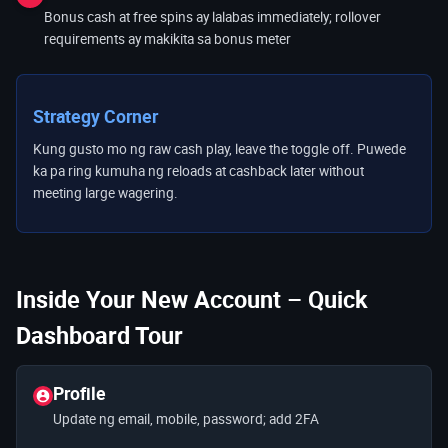
Bonus cash at free spins ay lalabas immediately; rollover
requirements ay makikita sa bonus meter
Strategy Corner
Kung gusto mo ng raw cash play, leave the toggle off. Puwede
ka pa ring kumuha ng reloads at cashback later without
meeting large wagering.
Inside Your New Account – Quick
Dashboard Tour
Profile
Update ng email, mobile, password; add 2FA