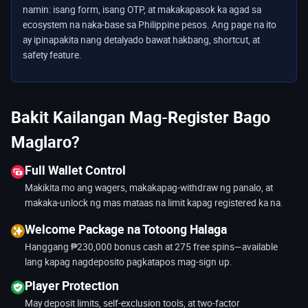
namin: isang form, isang OTP, at makakapasok ka agad sa
ecosystem na naka-base sa Philippine pesos. Ang page na ito
ay ipinapakita nang detalyado bawat hakbang, shortcut, at
safety feature.
Bakit Kailangan Mag-Register Bago
Maglaro?
Full Wallet Control
Makikita mo ang wagers, makakapag-withdraw ng panalo, at
makaka-unlock ng mas mataas na limit kapag registered ka na.
Welcome Package na Totoong Halaga
Hanggang ₱230,000 bonus cash at 275 free spins—available
lang kapag nagdeposito pagkatapos mag-sign up.
Player Protection
May deposit limits, self-exclusion tools, at two-factor