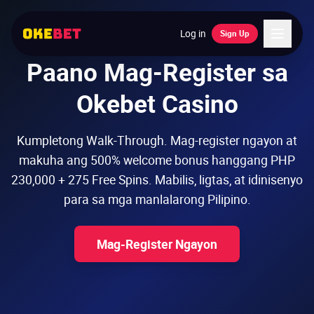
Log in
Sign Up
Paano Mag-Register sa
Okebet Casino
Kumpletong Walk-Through. Mag-register ngayon at
makuha ang 500% welcome bonus hanggang PHP
230,000 + 275 Free Spins. Mabilis, ligtas, at idinisenyo
para sa mga manlalarong Pilipino.
Mag-Register Ngayon
Language / Wika