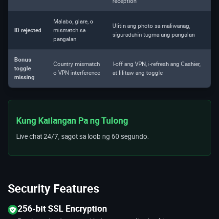
reception
Malabo, glare, o
Ulitin ang photo sa maliwanag,
ID rejected
mismatch sa
siguraduhin tugma ang pangalan
pangalan
Bonus
Country mismatch
I-off ang VPN, i-refresh ang Cashier,
toggle
o VPN interference
at lilitaw ang toggle
missing
Kung Kailangan Pa ng Tulong
Live chat 24/7, sagot sa loob ng 60 segundo.
Security Features
256-bit SSL Encryption