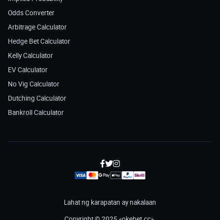
Odds Converter
Arbitrage Calculator
Hedge Bet Calculator
Kelly Calculator
EV Calculator
No Vig Calculator
Dutching Calculator
Bankroll Calculator
Lahat ng karapatan ay nakalaan
Copyright © 2025 «okebet.cc».