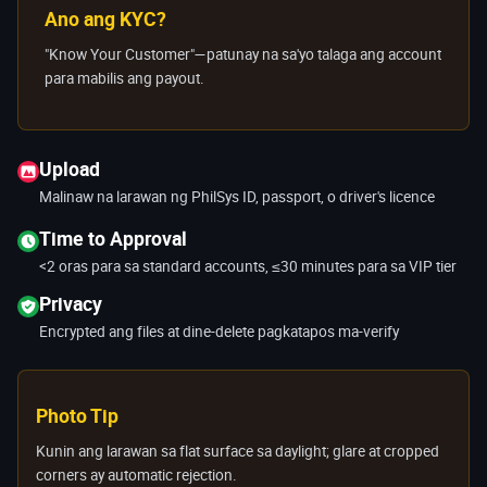
Ano ang KYC?
"Know Your Customer"—patunay na sa'yo talaga ang account
para mabilis ang payout.
Upload
Malinaw na larawan ng PhilSys ID, passport, o driver's licence
Time to Approval
<2 oras para sa standard accounts, ≤30 minutes para sa VIP tier
Privacy
Encrypted ang files at dine-delete pagkatapos ma-verify
Photo Tip
Kunin ang larawan sa flat surface sa daylight; glare at cropped
corners ay automatic rejection.