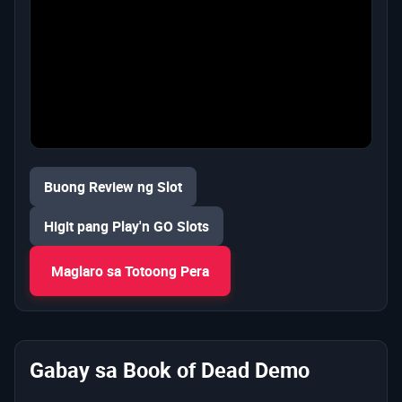
Buong Review ng Slot
Higit pang Play'n GO Slots
Maglaro sa Totoong Pera
Gabay sa Book of Dead Demo