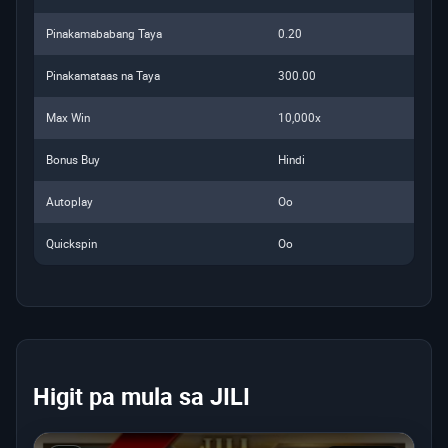
Pinakamababang Taya
0.20
Pinakamataas na Taya
300.00
Max Win
10,000x
Bonus Buy
Hindi
Autoplay
Oo
Quickspin
Oo
Higit pa mula sa JILI