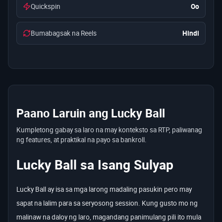
Quickspin
Oo
Bumabagsak na Reels
Hindi
Paano Laruin ang Lucky Ball
Kumpletong gabay sa laro na may konteksto sa RTP, paliwanag
ng features, at praktikal na payo sa bankroll.
Lucky Ball sa Isang Sulyap
Lucky Ball ay isa sa mga larong madaling pasukin pero may
sapat na lalim para sa seryosong session. Kung gusto mo ng
malinaw na daloy ng laro, magandang panimulang pili ito mula