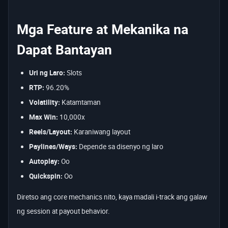
Mga Feature at Mekanika na
Dapat Bantayan
Uri ng Laro:
Slots
RTP:
96.20%
Volatility:
Katamtaman
Max Win:
10,000x
Reels/Layout:
Karaniwang layout
Paylines/Ways:
Depende sa disenyo ng laro
Autoplay:
Oo
Quickspin:
Oo
Diretso ang core mechanics nito, kaya madali i-track ang galaw
ng session at payout behavior.