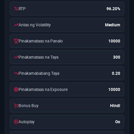
RTP
96.20%
Antas ng Volatility
Medium
Pinakamataas na Panalo
10000
Pinakamataas na Taya
300
Pinakamababang Taya
0.20
Pinakamataas na Exposure
10000
Bonus Buy
Hindi
Autoplay
Oo