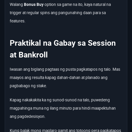
Walang
Bonus Buy
option sa game na ito, kaya natural na
trigger at regular spins ang pangunahing daan para sa
features.
Praktikal na Gabay sa Session
at Bankroll
Iwasan ang biglang pagtaas ng pusta pagkatapos ng talo. Mas
maayos ang resulta kapag dahan-dahan at planado ang
pagbabago ng stake.
Kapag nakakakita ka ng sunod-sunod na talo, puwedeng
magpahinga muna ng ilang minuto para hindi maapektuhan
ang pagdedesisyon.
Kung balak mong maglaro gamit ang totoong pera pagkatapos