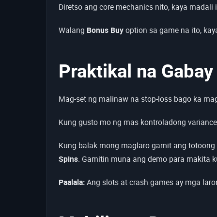
Diretso ang core mechanics nito, kaya madali 
Walang
Bonus Buy
option sa game na ito, kaya
Praktikal na Gabay
Mag-set ng malinaw na stop-loss bago ka mag
Kung gusto mo ng mas kontroladong variance,
Kung balak mong maglaro gamit ang totoong 
Spins
. Gamitin muna ang demo para makita ku
Paalala:
Ang slots at crash games ay mga laro