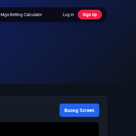
Mga Betting Calculator
Log in
Sign Up
Buong Screen