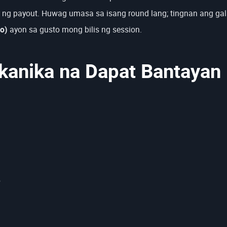
y ng payout. Huwag umasa sa isang round lang; tingnan ang g
o)
ayon sa gusto mong bilis ng session.
kanika na Dapat Bantayan
o