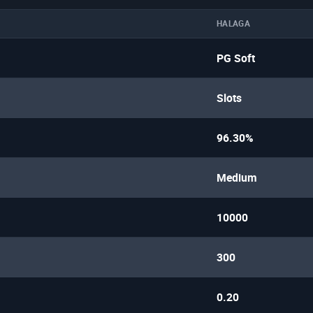
HALAGA
PG Soft
Slots
96.30%
Medium
10000
300
0.20