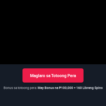
Maglaro sa Totoong Pera
Bonus sa totoong pera:
May Bonus na ₱100,000 + 160 Libreng Spins