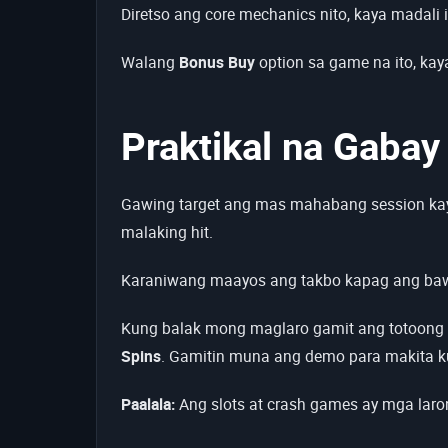
Diretso ang core mechanics nito, kaya madali 
Walang
Bonus Buy
option sa game na ito, kaya
Praktikal na Gabay
Gawing target ang mas mahabang session kaysa
malaking hit.
Karaniwang maayos ang takbo kapag ang bawa
Kung balak mong maglaro gamit ang totoong 
Spins
. Gamitin muna ang demo para makita ku
Paalala:
Ang slots at crash games ay mga laro