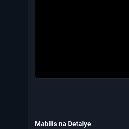
Mabilis na Detalye