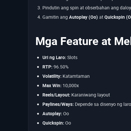
Pindutin ang spin at obserbahan ang dalo
Gamitin ang
Autoplay (Oo)
at
Quickspin (O
Mga Feature at Me
Uri ng Laro:
Slots
RTP:
96.50%
Volatility:
Katamtaman
Max Win:
10,000x
Reels/Layout:
Karaniwang layout
Paylines/Ways:
Depende sa disenyo ng lar
Autoplay:
Oo
Quickspin:
Oo