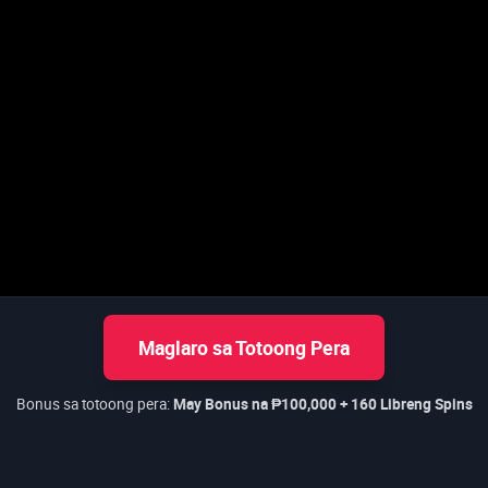
Maglaro sa Totoong Pera
Bonus sa totoong pera:
May Bonus na ₱100,000 + 160 Libreng Spins