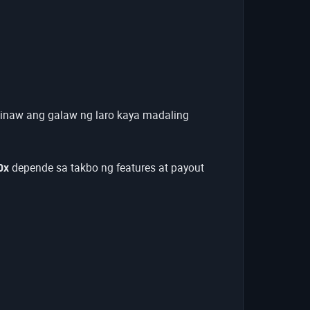
linaw ang galaw ng laro kaya madaling
0x
depende sa takbo ng features at payout